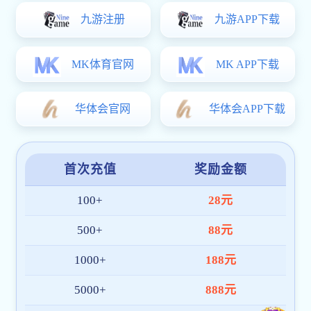
法律法规要求或监管部门依法调取
五、信息保护措施
平台采用多重防护机制确保服务中您的数据安全，包括但不限
于：
HTTPS 加密传输
权限分级与访问控制
系统审计与异常行为识别
六、用户权利
您拥有以下数据权利：
访问、更正、删除个人信息
申请注销账户或停止使用服务
关闭授权功能如位置服务或通知